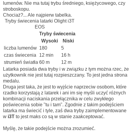
lumenów. Nie ma tutaj trybu średniego, księżycowego, czy
stroboskopu.
Chociaż?... Ale najpierw tabelka.
Tryby świecenia latarki Olight i3T
EOS
Tryby świecenia
Wysoki
Niski
liczba lumenów
180
5
czas świecenia
12 min
16 h
strumień światła
60 m
12 m
Latarka posiada dwa tryby i w związku z tym można rzec, że
użytkownik nie jest tutaj rozpieszczany. To jest jedna strona
medalu.
Druga jest taka, że jest to wyjście naprzeciw osobom, które
rzadko korzystają z latarek i ani im się myśli uczyć różnych
kombinacji naciskania przełącznika w celu zwykłego
poświecenia sobie "tu i tam". Zgodnie z takim podejściem
latarka ma świecić i tyle, zaś dwa tryby zaimplementowane
w
i3T
to jest maks co są w stanie zaakceptować.
Myślę, że takie podejście można zrozumieć.