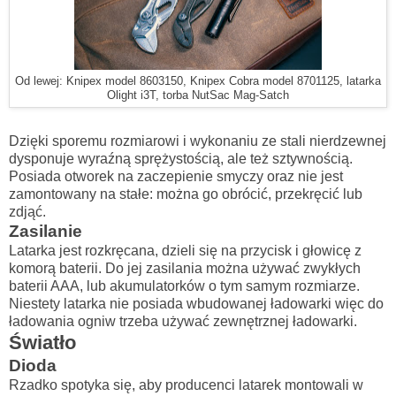
Od lewej: Knipex model 8603150, Knipex Cobra model 8701125, latarka
Olight i3T, torba NutSac Mag-Satch
Dzięki sporemu rozmiarowi i wykonaniu ze stali nierdzewnej
dysponuje wyraźną sprężystością, ale też sztywnością.
Posiada otworek na zaczepienie smyczy oraz nie jest
zamontowany na stałe: można go obrócić, przekręcić lub
zdjąć.
Zasilanie
Latarka jest rozkręcana, dzieli się na przycisk i głowicę z
komorą baterii. Do jej zasilania można używać zwykłych
baterii AAA, lub akumulatorków o tym samym rozmiarze.
Niestety latarka nie posiada wbudowanej ładowarki więc do
ładowania ogniw trzeba używać zewnętrznej ładowarki.
Światło
Dioda
Rzadko spotyka się, aby producenci latarek montowali w