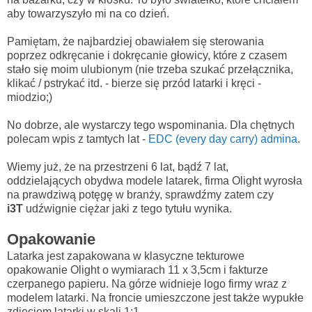
aby towarzyszyło mi na co dzień.
Pamiętam, że najbardziej obawiałem się sterowania
poprzez odkręcanie i dokręcanie głowicy, które z czasem
stało się moim ulubionym (nie trzeba szukać przełącznika,
klikać / pstrykać itd. - bierze się przód latarki i kręci -
miodzio;)
No dobrze, ale wystarczy tego wspominania. Dla chętnych
polecam wpis z tamtych lat -
EDC (every day carry) admina
.
Wiemy już, że na przestrzeni 6 lat, bądź 7 lat,
oddzielających obydwa modele latarek, firma Olight wyrosła
na prawdziwą potęgę w branży, sprawdźmy zatem czy
i3T
udźwignie ciężar jaki z tego tytułu wynika.
Opakowanie
Latarka jest zapakowana w klasyczne tekturowe
opakowanie Olight o wymiarach 11 x 3,5cm i fakturze
czerpanego papieru. Na górze widnieje logo firmy wraz z
modelem latarki. Na froncie umieszczone jest także wypukłe
zdjęciem latarki w skali 1:1.