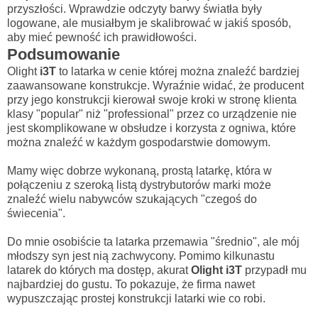
przyszłości. Wprawdzie odczyty barwy światła były
logowane, ale musiałbym je skalibrować w jakiś sposób,
aby mieć pewność ich prawidłowości.
Podsumowanie
Olight
i3T
to latarka w cenie której można znaleźć bardziej
zaawansowane konstrukcje. Wyraźnie widać, że producent
przy jego konstrukcji kierował swoje kroki w stronę klienta
klasy "popular" niż "professional" przez co urządzenie nie
jest skomplikowane w obsłudze i korzysta z ogniwa, które
można znaleźć w każdym gospodarstwie domowym.
Mamy więc dobrze wykonaną, prostą latarkę, która w
połączeniu z szeroką listą dystrybutorów marki może
znaleźć wielu nabywców szukających "czegoś do
świecenia".
Do mnie osobiście ta latarka przemawia "średnio", ale mój
młodszy syn jest nią zachwycony. Pomimo kilkunastu
latarek do których ma dostęp, akurat
Olight i3T
przypadł mu
najbardziej do gustu. To pokazuje, że firma nawet
wypuszczając prostej konstrukcji latarki wie co robi.