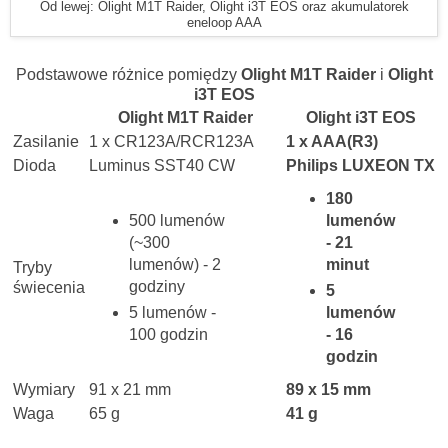
Od lewej: Olight M1T Raider, Olight i3T EOS oraz akumulatorek
eneloop AAA
Podstawowe różnice pomiędzy
Olight M1T Raider
i
Olight
i3T EOS
Olight M1T Raider
Olight i3T EOS
Zasilanie
1 x CR123A/RCR123A
1 x AAA(R3)
Dioda
Luminus SST40 CW
Philips LUXEON TX
180
500 lumenów
lumenów
(~300
- 21
lumenów) - 2
minut
Tryby
godziny
świecenia
5
5 lumenów -
lumenów
100 godzin
- 16
godzin
Wymiary
91 x 21 mm
89 x 15 mm
Waga
65 g
41 g