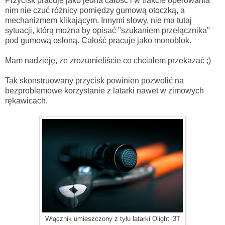
Przycisk pracuje jako jedna całość i w trakcie operowania
nim nie czuć różnicy pomiędzy gumową otoczką, a
mechanizmem klikającym. Innymi słowy, nie ma tutaj
sytuacji, którą można by opisać "szukaniem przełącznika"
pod gumową osłoną. Całość pracuje jako monoblok.
Mam nadzieję, że zrozumieliście co chciałem przekazać ;)
Tak skonstruowany przycisk powinien pozwolić na
bezproblemowe korzystanie z latarki nawet w zimowych
rękawicach.
Włącznik umieszczony z tyłu latarki Olight i3T