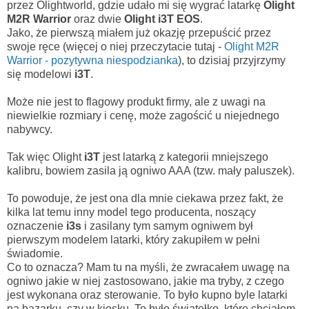
przez Olightworld, gdzie udało mi się wygrać latarkę
Olight
M2R Warrior
oraz dwie
Olight i3T EOS
.
Jako, że pierwszą miałem już okazję przepuścić przez
swoje ręce (więcej o niej przeczytacie tutaj -
Olight M2R
Warrior - pozytywna niespodzianka
), to dzisiaj przyjrzymy
się modelowi
i3T
.
Może nie jest to flagowy produkt firmy, ale z uwagi na
niewielkie rozmiary i cenę, może zagościć u niejednego
nabywcy.
Tak więc Olight
i3T
jest latarką z kategorii mniejszego
kalibru, bowiem zasila ją ogniwo AAA (tzw. mały paluszek).
To powoduje, że jest ona dla mnie ciekawa przez fakt, że
kilka lat temu inny model tego producenta, noszący
oznaczenie
i3s
i zasilany tym samym ogniwem był
pierwszym modelem latarki, który zakupiłem w pełni
świadomie.
Co to oznacza? Mam tu na myśli, że zwracałem uwagę na
ogniwo jakie w niej zastosowano, jakie ma tryby, z czego
jest wykonana oraz sterowanie. To było kupno byle latarki
na bazarku, czy w kiosku. To było światełko, które chciałem