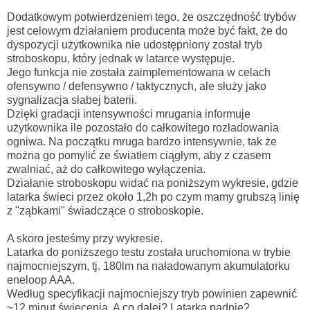
Dodatkowym potwierdzeniem tego, że oszczędność trybów
jest celowym działaniem producenta może być fakt, że do
dyspozycji użytkownika nie udostępniony został tryb
stroboskopu, który jednak w latarce występuje.
Jego funkcja nie została zaimplementowana w celach
ofensywno / defensywno / taktycznych, ale służy jako
sygnalizacja słabej baterii.
Dzięki gradacji intensywności mrugania informuje
użytkownika ile pozostało do całkowitego rozładowania
ogniwa. Na początku mruga bardzo intensywnie, tak że
można go pomylić ze światłem ciągłym, aby z czasem
zwalniać, aż do całkowitego wyłączenia.
Działanie stroboskopu widać na poniższym wykresie, gdzie
latarka świeci przez około 1,2h po czym mamy grubszą linię
z "ząbkami" świadczące o stroboskopie.
A skoro jesteśmy przy wykresie.
Latarka do poniższego testu została uruchomiona w trybie
najmocniejszym, tj. 180lm na naładowanym akumulatorku
eneloop AAA.
Według specyfikacji najmocniejszy tryb powinien zapewnić
~12 minut świecenia. A co dalej? Latarka padnie?