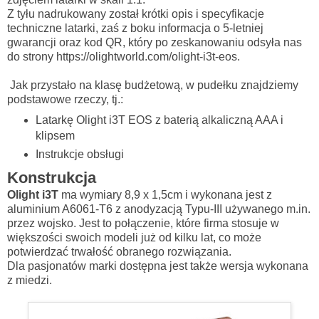
Z tyłu nadrukowany został krótki opis i specyfikacje
techniczne latarki, zaś z boku informacja o 5-letniej
gwarancji oraz kod QR, który po zeskanowaniu odsyła nas
do strony https://olightworld.com/olight-i3t-eos.
 Jak przystało na klasę budżetową, w 
pudełku znajdziemy
podstawowe rzeczy, tj.:
Latarkę Olight i3T EOS z baterią alkaliczną AAA i
klipsem
Instrukcje obsługi
Konstrukcja
Olight i3T
ma wymiary 8,9 x 1,5cm i wykonana jest z
aluminium A6061-T6 z anodyzacją Typu-III używanego m.in.
przez wojsko. Jest to połączenie, które firma stosuje w
większości swoich modeli już od kilku lat, co może
potwierdzać trwałość obranego rozwiązania.
Dla pasjonatów marki dostępna jest także wersja wykonana
z miedzi.