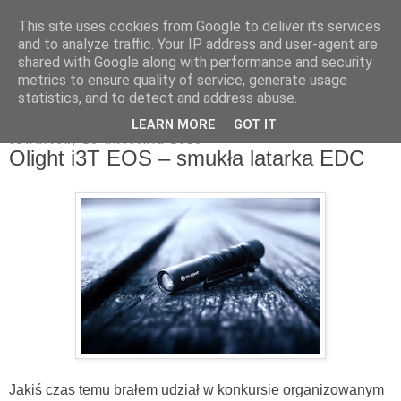
This site uses cookies from Google to deliver its services
zapiski admina
and to analyze traffic. Your IP address and user-agent are
shared with Google along with performance and security
metrics to ensure quality of service, generate usage
statistics, and to detect and address abuse.
▼
LEARN MORE
GOT IT
czwartek, 25 kwietnia 2019
Olight i3T EOS – smukła latarka EDC
Jakiś czas temu brałem udział w konkursie organizowanym