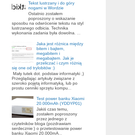
Tekst lustrzany i do góry
nogami w Wordzie
Ostatnio zostałem
poproszony o wskazanie
sposobu na odwrócenie tekstu na styl
lustrzanego odbicia. Technika
wykonania zadania była dowolna. ...
Jaka jest różnica między
bitem i bajtem,
megabitem i
megabajtem. Jak je
przeliczać i czym różnią
się one od trylobitów :)
Mały tutek dot. podstaw informatyki ;)
Przeglądając artykuły związane z
szeroko pojętą informatyką, lub po
prostu cenniki sprzętu kompu...
Test power banku Xiaomi
20.000mAh (YDDYP01)
Jakiś czas temu,
zostałem poproszony
przez jednego z
czytelników bloga (pozdrawiam
serdecznie:) o przetestowanie power
banku Xiaomi 20.000mA...