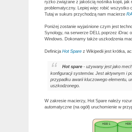
ryzko związane z jakością nośnika kopii, ja
problematyczny. Lepiej więc robić wszystko 
Tutaj w sukurs przychodzą nam macierze
RA
Poniżej zostanie wyjaśnione czym jest techn
Synology, na serwerze DELL poprzez iDrac 
Windows. Dokonamy także uszkodzenia macie
Definicja
Hot Spare
z Wikipedii jest krótka, a
Hot spare
- używany jest jako mec
konfiguracji systemów. Jest aktywnym i
przypadku awarii kluczowego elementu, ur
uszkodzonego.
W zakresie macierzy, Hot Spare należy rozu
automatyczne (na ogół) uruchomienie w prz