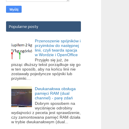
Popularne posty
Przenoszenie spójników i
przyimków do następnej
linii, czyli twarda spacja
w Wordzie i OpenOffice
Przyjęło się już, że
pisząc dłuższy tekst porządkuje się go
w ten sposób, aby na końcu linii nie
zostawały pojedyncze spójniki lub
przyimki....
Dwukanałowa obsługa
pamięci RAM (dual
channel) - parę zdań
Dobrym sposobem na
wyciśnięcie odrobiny
wydajności z peceta jest sprawdzenie,
czy zamontowana pamięć RAM działa
w trybie dwukanałowym (dual...