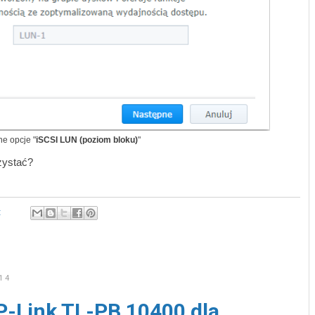
ne opcje "
iSCSI LUN (poziom bloku)
"
zystać?
:
14
P-Link TL-PB 10400 dla