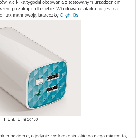
ów, ale kilka tygodni obcowania z testowanym urządzeniem
wiłem go zakupić dla siebie. Wbudowana latarka nie jest na
go i tak mam swoją latareczkę
Olight i3s
.
TP-Link TL-PB 10400
kim poziomie, a jedynie zastrzeżenia jakie do niego miałem to,