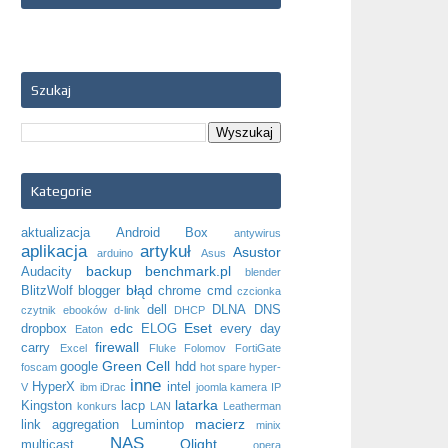
Szukaj
Kategorie
aktualizacja
Android Box
antywirus
aplikacja
artykuł
Asustor
arduino
Asus
backup
benchmark.pl
Audacity
blender
błąd
BlitzWolf
blogger
chrome
cmd
czcionka
dell
DLNA
DNS
czytnik ebooków
d-link
DHCP
edc
Eset
dropbox
ELOG
every day
Eaton
firewall
carry
Excel
Fluke
Folomov
FortiGate
Green Cell
google
hdd
foscam
hot spare
hyper-
inne
HyperX
intel
V
ibm
iDrac
joomla
kamera IP
latarka
Kingston
lacp
konkurs
LAN
Leatherman
macierz
link aggregation
Lumintop
minix
NAS
Olight
multicast
opera