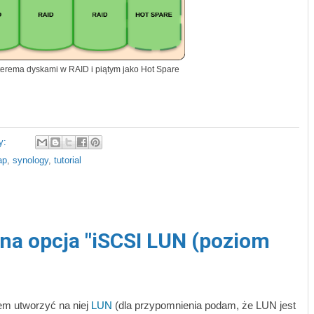
terema dyskami w RAID i piątym jako Hot Spare
y:
ap
,
synology
,
tutorial
na opcja "iSCSI LUN (poziom
em utworzyć na niej
LUN
(dla przypomnienia podam, że LUN jest