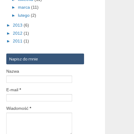
►
marca
(11)
►
lutego
(2)
►
2013
(6)
►
2012
(1)
►
2011
(1)
Napisz do mnie
Nazwa
E-mail
*
Wiadomość
*