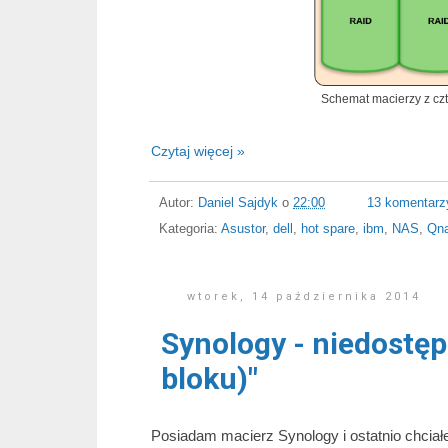
Schemat macierzy z cz
Czytaj więcej »
Autor:
Daniel Sajdyk
o
22:00
13 komentarz
Kategoria:
Asustor
,
dell
,
hot spare
,
ibm
,
NAS
,
Qn
wtorek, 14 października 2014
Synology - niedostęp
bloku)"
Posiadam macierz Synology i ostatnio chciał