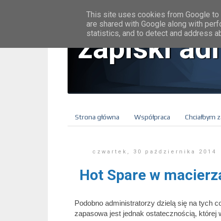
This site uses cookies from Google to d
are shared with Google along with perf
statistics, and to detect and address a
zapiski ad
Strona główna
Współpraca
Chciałbym z
czwartek, 30 października 2014
Hot Spare w macierz
Podobno administratorzy dzielą się na tych co
zapasowa jest jednak ostatecznością, której