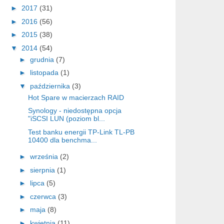
►
2017
(31)
►
2016
(56)
►
2015
(38)
▼
2014
(54)
►
grudnia
(7)
►
listopada
(1)
▼
października
(3)
Hot Spare w macierzach RAID
Synology - niedostępna opcja
"iSCSI LUN (poziom bl...
Test banku energii TP-Link TL-PB
10400 dla benchma...
►
września
(2)
►
sierpnia
(1)
►
lipca
(5)
►
czerwca
(3)
►
maja
(8)
►
kwietnia
(11)