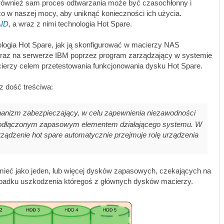
k również sam proces odtwarzania może być czasochłonny i
co w naszej mocy, aby uniknąć konieczności ich użycia.
ID
, a wraz z nimi technologia Hot Spare.
ologia Hot Spare, jak ją skonfigurować w macierzy NAS
oraz na serwerze IBM poprzez program zarządzający w systemie
rzy celem przetestowania funkcjonowania dysku Hot Spare.
cz dość treściwa:
hanizm zabezpieczający, w celu zapewnienia niezawodności
 podłączonym zapasowym elementem działającego systemu. W
ządzenie hot spare automatycznie przejmuje rolę urządzenia
mieć jako jeden, lub więcej dysków zapasowych, czekających na
ypadku uszkodzenia któregoś z głównych dysków macierzy.