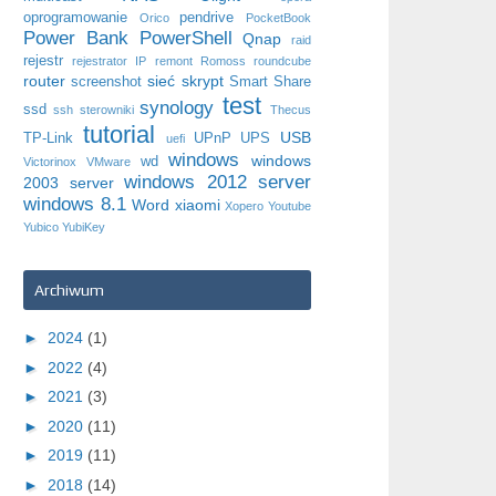
oprogramowanie
pendrive
Orico
PocketBook
Power Bank
PowerShell
Qnap
raid
rejestr
rejestrator IP
remont
Romoss
roundcube
router
sieć
skrypt
screenshot
Smart Share
test
synology
ssd
ssh
sterowniki
Thecus
tutorial
USB
TP-Link
UPnP
UPS
uefi
windows
windows
wd
Victorinox
VMware
windows 2012 server
2003 server
windows 8.1
Word
xiaomi
Xopero
Youtube
Yubico
YubiKey
Archiwum
►
2024
(1)
►
2022
(4)
►
2021
(3)
►
2020
(11)
►
2019
(11)
►
2018
(14)