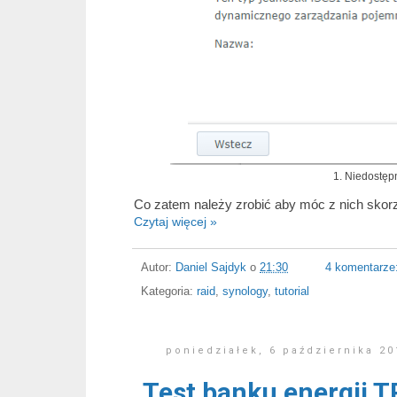
1. Niedostęp
Co zatem należy zrobić aby móc z nich skor
Czytaj więcej »
Autor:
Daniel Sajdyk
o
21:30
4 komentarze
Kategoria:
raid
,
synology
,
tutorial
poniedziałek, 6 października 20
Test banku energii T