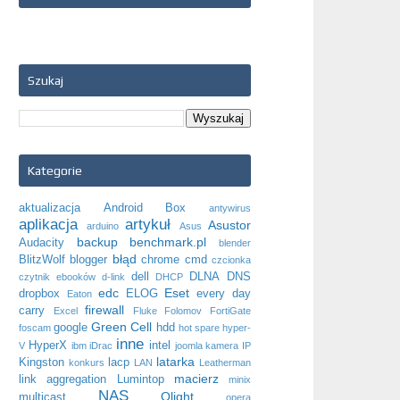
Szukaj
Kategorie
aktualizacja
Android Box
antywirus
aplikacja
artykuł
Asustor
arduino
Asus
backup
benchmark.pl
Audacity
blender
błąd
BlitzWolf
blogger
chrome
cmd
czcionka
dell
DLNA
DNS
czytnik ebooków
d-link
DHCP
edc
Eset
dropbox
ELOG
every day
Eaton
firewall
carry
Excel
Fluke
Folomov
FortiGate
Green Cell
google
hdd
foscam
hot spare
hyper-
inne
HyperX
intel
V
ibm
iDrac
joomla
kamera IP
latarka
Kingston
lacp
konkurs
LAN
Leatherman
macierz
link aggregation
Lumintop
minix
NAS
Olight
multicast
opera