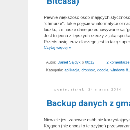
Bitcasa)
Pewnie większość osób mających styczność 
"chmurze". Takie pojęcie w informatyce ozna
ludzku, że nasze dane przechowywane są "gd
Jest to jedna z lepszych rzeczy z jaką spotka
Przedstawię teraz dlaczego jest to taką supe
Czytaj więcej »
Autor:
Daniel Sajdyk
o
00:12
2 komentarze
Kategoria:
aplikacja
,
dropbox
,
google
,
windows 8.
poniedziałek, 24 marca 2014
Backup danych z gmai
Niewiele jest zapewne osób nie korzystający
Kręgach (nie chodzi o te szyjne:) przetwarz