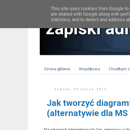
This site uses cookies from Google to d
are shared with Google along with perf
statistics, and to detect and address a
zapiski ad
Strona główna
Współpraca
Chciałbym z
sobota, 29 marca 2014
Jak tworzyć diagram
(alternatywie dla MS 
Na stronach internetowych (np. pierwszy s