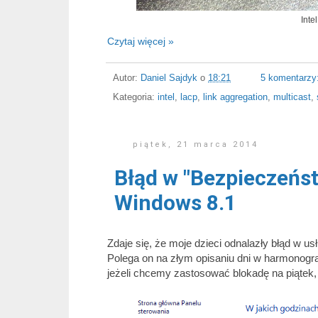
Inte
Czytaj więcej »
Autor:
Daniel Sajdyk
o
18:21
5 komentarzy
Kategoria:
intel
,
lacp
,
link aggregation
,
multicast
,
piątek, 21 marca 2014
Błąd w "Bezpieczeńs
Windows 8.1
Zdaje się, że moje dzieci odnalazły błąd w 
Polega on na złym opisaniu dni w harmonogr
jeżeli chcemy zastosować blokadę na piątek