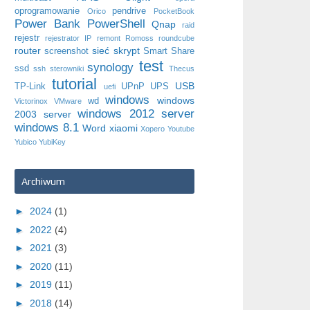
oprogramowanie
pendrive
Orico
PocketBook
Power Bank
PowerShell
Qnap
raid
rejestr
rejestrator IP
remont
Romoss
roundcube
router
sieć
skrypt
screenshot
Smart Share
test
synology
ssd
ssh
sterowniki
Thecus
tutorial
USB
TP-Link
UPnP
UPS
uefi
windows
windows
wd
Victorinox
VMware
windows 2012 server
2003 server
windows 8.1
Word
xiaomi
Xopero
Youtube
Yubico
YubiKey
Archiwum
►
2024
(1)
►
2022
(4)
►
2021
(3)
►
2020
(11)
►
2019
(11)
►
2018
(14)