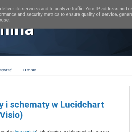
eliver its services and to analyze traffic. Your IP address and 
ormance and security metrics to ensure quality of service, gene
buse.
mina
apytać...
O mnie
y i schematy w Lucidchart
Visio)
chemat w
tym poście
), jak również w dokumentach, można