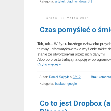
Kategoria:
artykuł
,
błąd
,
windows 8.1
środa, 26 marca 2014
Czas pomyśleć o śmier
Tak, tak... W życiu każdego człowieka przyc
trumny. Informatyków takie myślenie także do
stanie ze stworzonymi przez nich danymi...
Albo po prostu trafiają na opcję w oprogramow
Czytaj więcej »
Autor:
Daniel Sajdyk
o
22:12
Brak komenta
Kategoria:
backup
,
google
Co to jest Dropbox (a