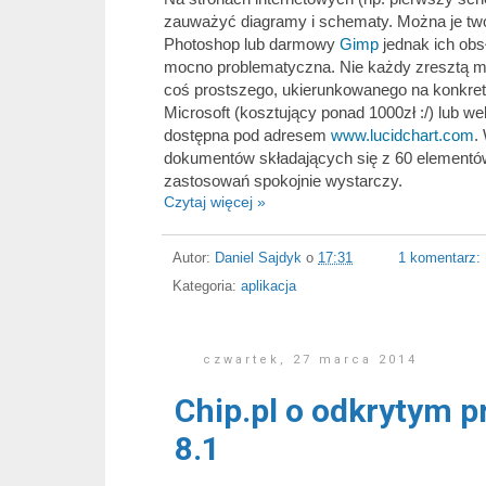
zauważyć diagramy i schematy. Można je tw
Photoshop lub darmowy
Gimp
jednak ich obs
mocno problematyczna. Nie każdy zresztą m
coś prostszego, ukierunkowanego na konkretn
Microsoft (kosztujący ponad 1000zł :/) lub 
dostępna pod adresem
www.lucidchart.com
.
dokumentów składających się z 60 element
zastosowań spokojnie wystarczy.
Czytaj więcej »
Autor:
Daniel Sajdyk
o
17:31
1 komentarz:
Kategoria:
aplikacja
czwartek, 27 marca 2014
Chip.pl o odkrytym 
8.1