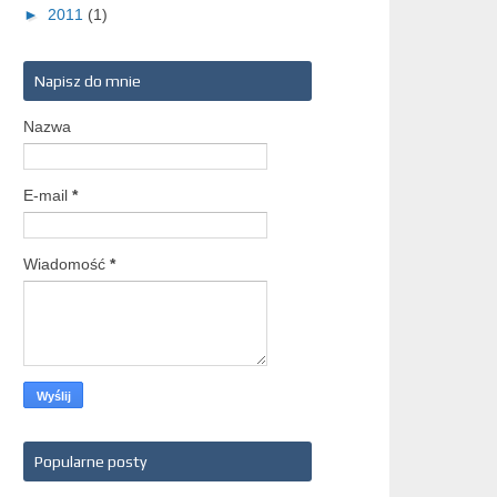
►
2011
(1)
Napisz do mnie
Nazwa
E-mail
*
Wiadomość
*
Popularne posty