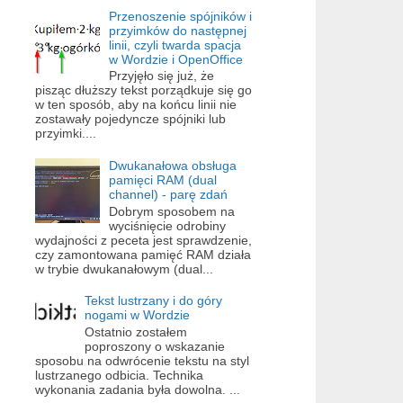
Przenoszenie spójników i
przyimków do następnej
linii, czyli twarda spacja
w Wordzie i OpenOffice
Przyjęło się już, że
pisząc dłuższy tekst porządkuje się go
w ten sposób, aby na końcu linii nie
zostawały pojedyncze spójniki lub
przyimki....
Dwukanałowa obsługa
pamięci RAM (dual
channel) - parę zdań
Dobrym sposobem na
wyciśnięcie odrobiny
wydajności z peceta jest sprawdzenie,
czy zamontowana pamięć RAM działa
w trybie dwukanałowym (dual...
Tekst lustrzany i do góry
nogami w Wordzie
Ostatnio zostałem
poproszony o wskazanie
sposobu na odwrócenie tekstu na styl
lustrzanego odbicia. Technika
wykonania zadania była dowolna. ...