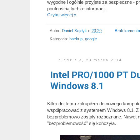
wygodne i ogólnie przyjęte za bezpieczne -
poufnością tychże informacji.
Czytaj więcej »
Autor:
Daniel Sajdyk
o
20:29
Brak komenta
Kategoria:
backup
,
google
niedziela, 23 marca 2014
Intel PRO/1000 PT D
Windows 8.1
Kilka dni temu zakupiłem do nowego kompute
współpracować z systemem Windows 8.1. Z te
bezproblemowo zostały rozpoznane. Nawet ni
"bezproblemowość" się kończyła.