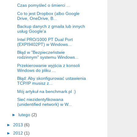
Czas pomyśleć o śmierci ...
Co to jest Dropbox (albo Google
Drive, OneDrive, B...
Backup danych z gmaila lub innych
usług Google'a
Intel PRO/1000 PT Dual Port
(EXPI9402PT) w Windows...
Błąd w "Bezpieczeństwie
rodzinnym" systemu Windows...
Przekierowanie wyjścia z konsoli
Windows do pliku ...
Błąd: Aby skonfigurować ustawienia
TCP/IP musisz z...
Mój artykuł na benchmark.pl :)
Sieć niezidentyfikowana
(unidentified network) w W...
►
lutego
(2)
►
2013
(6)
►
2012
(1)