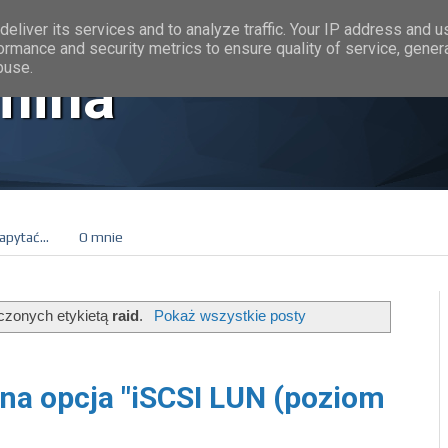
eliver its services and to analyze traffic. Your IP address and 
ormance and security metrics to ensure quality of service, gene
buse.
mina
apytać...
O mnie
czonych etykietą
raid
.
Pokaż wszystkie posty
na opcja "iSCSI LUN (poziom