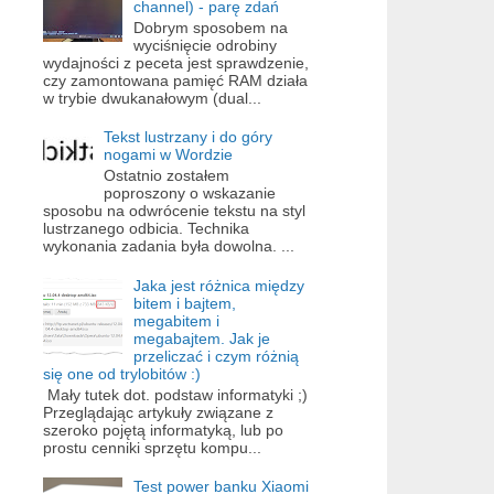
channel) - parę zdań
Dobrym sposobem na
wyciśnięcie odrobiny
wydajności z peceta jest sprawdzenie,
czy zamontowana pamięć RAM działa
w trybie dwukanałowym (dual...
Tekst lustrzany i do góry
nogami w Wordzie
Ostatnio zostałem
poproszony o wskazanie
sposobu na odwrócenie tekstu na styl
lustrzanego odbicia. Technika
wykonania zadania była dowolna. ...
Jaka jest różnica między
bitem i bajtem,
megabitem i
megabajtem. Jak je
przeliczać i czym różnią
się one od trylobitów :)
Mały tutek dot. podstaw informatyki ;)
Przeglądając artykuły związane z
szeroko pojętą informatyką, lub po
prostu cenniki sprzętu kompu...
Test power banku Xiaomi