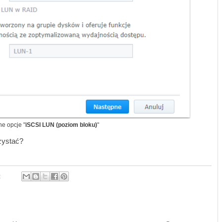
ne opcje "
iSCSI LUN (poziom bloku)
"
zystać?
: