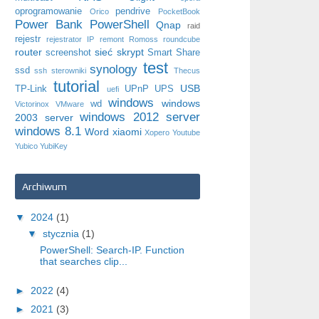
oprogramowanie
pendrive
Orico
PocketBook
Power Bank
PowerShell
Qnap
raid
rejestr
rejestrator IP
remont
Romoss
roundcube
router
sieć
skrypt
screenshot
Smart Share
test
synology
ssd
ssh
sterowniki
Thecus
tutorial
USB
TP-Link
UPnP
UPS
uefi
windows
windows
wd
Victorinox
VMware
windows 2012 server
2003 server
windows 8.1
Word
xiaomi
Xopero
Youtube
Yubico
YubiKey
Archiwum
▼
2024
(1)
▼
stycznia
(1)
PowerShell: Search-IP. Function
that searches clip...
►
2022
(4)
►
2021
(3)