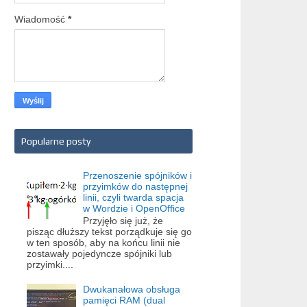
Wiadomość
*
Popularne posty
Przenoszenie spójników i
przyimków do następnej
linii, czyli twarda spacja
w Wordzie i OpenOffice
Przyjęło się już, że
pisząc dłuższy tekst porządkuje się go
w ten sposób, aby na końcu linii nie
zostawały pojedyncze spójniki lub
przyimki....
Dwukanałowa obsługa
pamięci RAM (dual