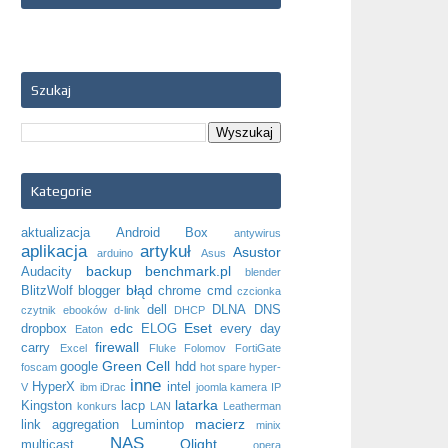
Szukaj
Kategorie
aktualizacja
Android Box
antywirus
aplikacja
artykuł
Asustor
arduino
Asus
backup
benchmark.pl
Audacity
blender
błąd
BlitzWolf
blogger
chrome
cmd
czcionka
dell
DLNA
DNS
czytnik ebooków
d-link
DHCP
edc
Eset
dropbox
ELOG
every day
Eaton
firewall
carry
Excel
Fluke
Folomov
FortiGate
Green Cell
google
hdd
foscam
hot spare
hyper-
inne
HyperX
intel
V
ibm
iDrac
joomla
kamera IP
latarka
Kingston
lacp
konkurs
LAN
Leatherman
macierz
link aggregation
Lumintop
minix
NAS
Olight
multicast
opera