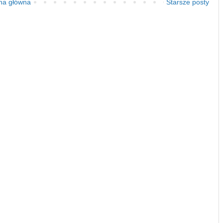
na główna
Starsze posty