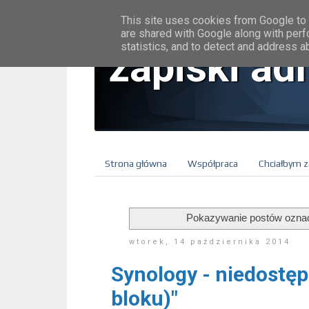
This site uses cookies from Google to d
are shared with Google along with perf
statistics, and to detect and address a
zapiski ad
Strona główna
Współpraca
Chciałbym z
Pokazywanie postów ozna
wtorek, 14 października 2014
Synology - niedostęp
bloku)"