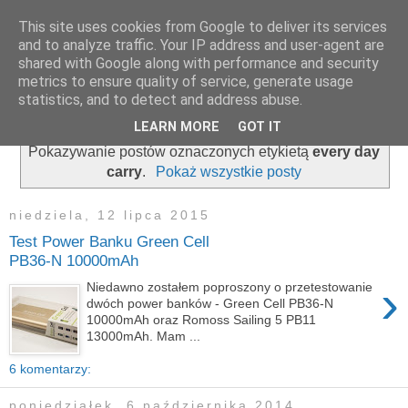
This site uses cookies from Google to deliver its services
zapiski admina
and to analyze traffic. Your IP address and user-agent are
shared with Google along with performance and security
metrics to ensure quality of service, generate usage
statistics, and to detect and address abuse.
▼
LEARN MORE
GOT IT
Pokazywanie postów oznaczonych etykietą
every day
carry
.
Pokaż wszystkie posty
niedziela, 12 lipca 2015
Test Power Banku Green Cell
PB36-N 10000mAh
›
Niedawno zostałem poproszony o przetestowanie
dwóch power banków - Green Cell PB36-N
10000mAh oraz Romoss Sailing 5 PB11
13000mAh. Mam ...
6 komentarzy:
poniedziałek, 6 października 2014