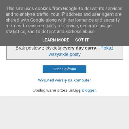
This site uses cookies from Google to deliver its services
zapiski admina
and to analyze traffic. Your IP address and user-agent are
shared with Google along with performance and security
metrics to ensure quality of service, generate usage
statistics, and to detect and address abuse.
▼
LEARN MORE
GOT IT
Brak postów z etykietą
every day carry
.
Pokaż
wszystkie posty
Strona główna
Wyświetl wersję na komputer
Obsługiwane przez usługę
Blogger
.