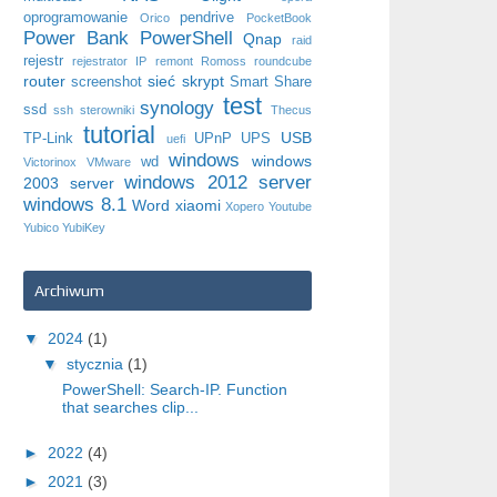
oprogramowanie
pendrive
Orico
PocketBook
Power Bank
PowerShell
Qnap
raid
rejestr
rejestrator IP
remont
Romoss
roundcube
router
sieć
skrypt
screenshot
Smart Share
test
synology
ssd
ssh
sterowniki
Thecus
tutorial
USB
TP-Link
UPnP
UPS
uefi
windows
windows
wd
Victorinox
VMware
windows 2012 server
2003 server
windows 8.1
Word
xiaomi
Xopero
Youtube
Yubico
YubiKey
Archiwum
▼
2024
(1)
▼
stycznia
(1)
PowerShell: Search-IP. Function
that searches clip...
►
2022
(4)
►
2021
(3)