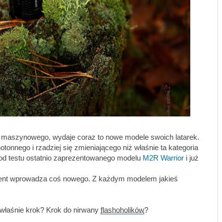
nu maszynowego, wydaje coraz to nowe modele swoich latarek.
tonnego i rzadziej się zmieniającego niż właśnie ta kategoria
 od testu ostatnio zaprezentowanego modelu
M2R Warrior
i już
ent wprowadza coś nowego. Z każdym modelem jakieś
i właśnie krok? Krok do nirwany
flashoholików
?