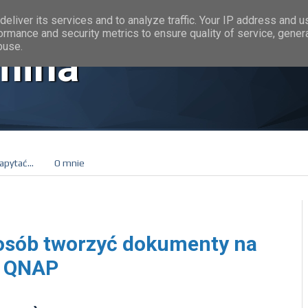
eliver its services and to analyze traffic. Your IP address and 
ormance and security metrics to ensure quality of service, gene
buse.
mina
apytać...
O mnie
osób tworzyć dokumenty na
k QNAP