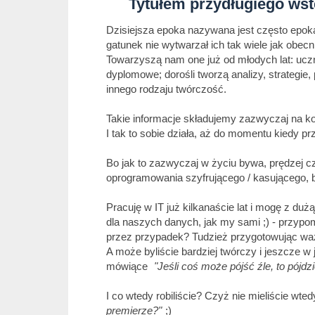
Tytułem przydługiego wst
Dzisiejsza epoka nazywana jest często epoką 
gatunek nie wytwarzał ich tak wiele jak obecn
Towarzyszą nam one już od młodych lat: uczn
dyplomowe; dorośli tworzą analizy, strategie, 
innego rodzaju twórczość.
Takie informacje składujemy zazwyczaj na kom
I tak to sobie działa, aż do momentu kiedy prz
Bo jak to zazwyczaj w życiu bywa, prędzej cz
oprogramowania szyfrującego / kasującego, b
Pracuję w IT już kilkanaście lat i mogę z duż
dla naszych danych, jak my sami ;) - przypo
przez przypadek? Tudzież przygotowując waż
A może byliście bardziej twórczy i jeszcze 
mówiące
Jeśli coś może pójść źle, to pójdzi
I co wtedy robiliście? Czyż nie mieliście wte
premierze?
;)