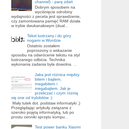
channel) - parę zdań
Dobrym sposobem na
wyciśnięcie odrobiny
wydajności z peceta jest sprawdzenie,
czy zamontowana pamięć RAM działa
w trybie dwukanałowym (dual...
Tekst lustrzany i do góry
nogami w Wordzie
Ostatnio zostałem
poproszony o wskazanie
sposobu na odwrócenie tekstu na styl
lustrzanego odbicia. Technika
wykonania zadania była dowolna. ...
Jaka jest różnica między
bitem i bajtem,
megabitem i
megabajtem. Jak je
przeliczać i czym różnią
się one od trylobitów :)
Mały tutek dot. podstaw informatyki ;)
Przeglądając artykuły związane z
szeroko pojętą informatyką, lub po
prostu cenniki sprzętu kompu...
Test power banku Xiaomi