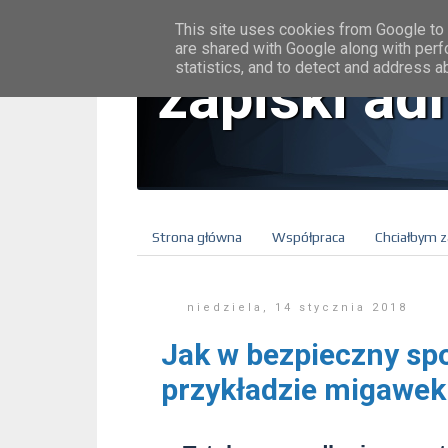
This site uses cookies from Google to d
are shared with Google along with perf
statistics, and to detect and address a
zapiski ad
Strona główna
Współpraca
Chciałbym z
niedziela, 14 stycznia 2018
Jak w bezpieczny sp
przykładzie migawe