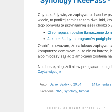
Synology i KeePass -
Chyba każdy wie, że zapisywanie haseł w prze
wiecie, to poniżej zamieszczam dwa linki, k
tego pomysłu (a przynajmniej jeżeli chodzi o
Chromepass i polskie tłumaczenie do n
Jak bez żadnych programów podglądną
Osobiście uważam, że na luksus zapisywania
komputerze domowym, a i to nie za bardzo, b
albo młodszy sąsiad z ambicjami zostania ha
No dobrze, ale jeżeli nie w przeglądarce to g
Czytaj więcej »
Autor:
Daniel Sajdyk
o
20:54
14 komentarz
Kategoria:
NAS
,
synology
,
tutorial
sobota, 21 października 2017