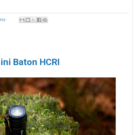
rzy:
ini Baton HCRI