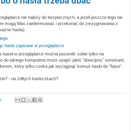
 bo o hasła trzeba dbać
glądarce nie należy do bezpiecznych, a jeżeli jeszcze tego nie
tóre mogą Was zainteresować i przekonać do zrezygnowania z
 ważne hasła):
iego
ć hasło zapisane w przeglądarce
 haseł w przeglądarce można pozwolić sobie tylko na
o do takiego komputera może usiąść jakiś "dowcipny" serwisant,
kerem, który tylko czeka jak wyciągnąć komuś hasło do "fejsa".
dzie? - na żółtych karteczkach?
y: