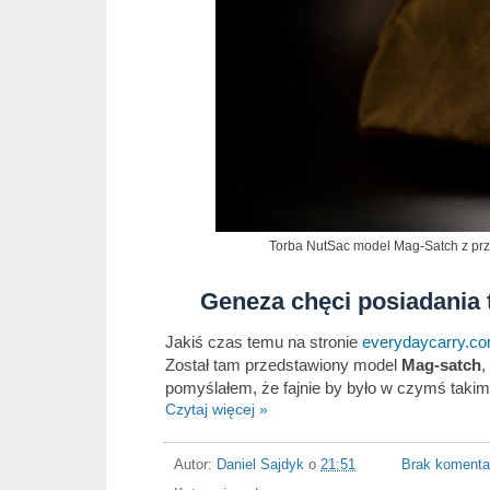
Torba NutSac model Mag-Satch z prz
Geneza chęci posiadania
Jakiś czas temu na stronie
everydaycarry.c
Został tam przedstawiony model
Mag-satch
,
pomyślałem, że fajnie by było w czymś takim
Czytaj więcej »
Autor:
Daniel Sajdyk
o
21:51
Brak komenta