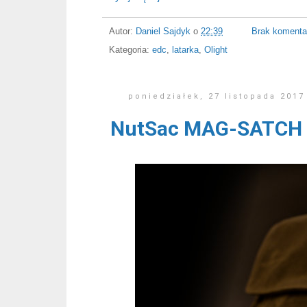
Autor:
Daniel Sajdyk
o
22:39
Brak komenta
Kategoria:
edc
,
latarka
,
Olight
poniedziałek, 27 listopada 2017
NutSac MAG-SATCH c