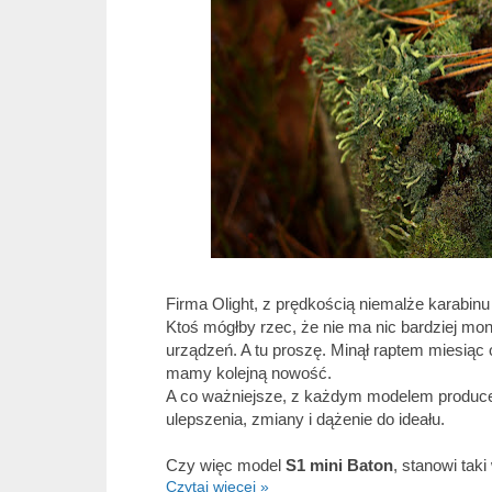
Firma Olight, z prędkością niemalże karabi
Ktoś mógłby rzec, że nie ma nic bardziej mono
urządzeń. A tu proszę. Minął raptem miesiąc
mamy kolejną nowość.
A co ważniejsze, z każdym modelem produc
ulepszenia, zmiany i dążenie do ideału.
Czy więc model
S1 mini Baton
, stanowi tak
Czytaj więcej »