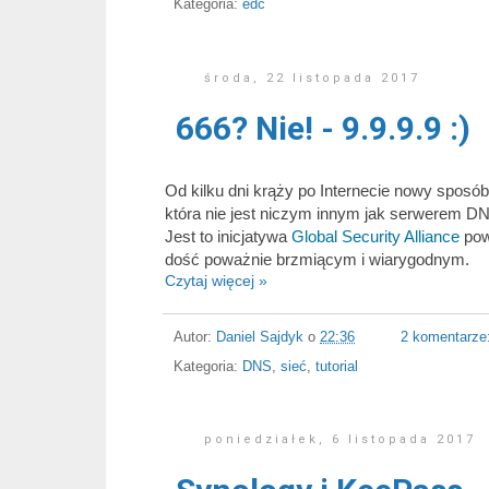
Kategoria:
edc
środa, 22 listopada 2017
666? Nie! - 9.9.9.9 :)
Od kilku dni krąży po Internecie nowy sposó
która nie jest niczym innym jak serwerem DN
Jest to inicjatywa
Global Security Alliance
pow
dość poważnie brzmiącym i wiarygodnym.
Czytaj więcej »
Autor:
Daniel Sajdyk
o
22:36
2 komentarze
Kategoria:
DNS
,
sieć
,
tutorial
poniedziałek, 6 listopada 2017