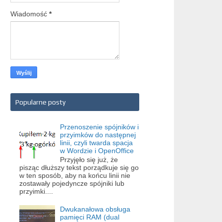
Wiadomość
*
Popularne posty
Przenoszenie spójników i
przyimków do następnej
linii, czyli twarda spacja
w Wordzie i OpenOffice
Przyjęło się już, że
pisząc dłuższy tekst porządkuje się go
w ten sposób, aby na końcu linii nie
zostawały pojedyncze spójniki lub
przyimki....
Dwukanałowa obsługa
pamięci RAM (dual