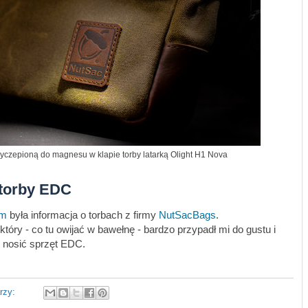
yczepioną do magnesu w klapie torby latarką Olight H1 Nova
 torby EDC
om
była informacja o torbach z firmy
NutSacBags
.
 który - co tu owijać w bawełnę - bardzo przypadł mi do gustu i
 nosić sprzęt EDC.
rzy: