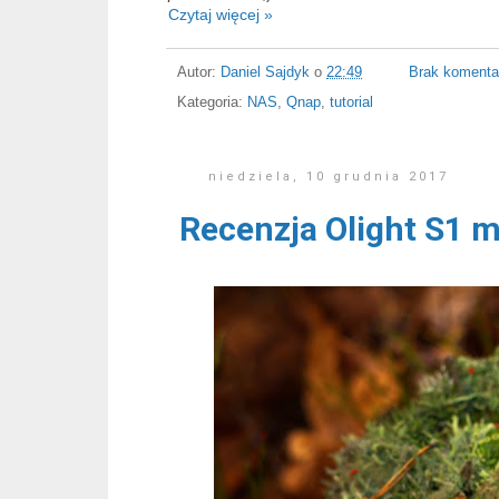
Czytaj więcej »
Autor:
Daniel Sajdyk
o
22:49
Brak komenta
Kategoria:
NAS
,
Qnap
,
tutorial
niedziela, 10 grudnia 2017
Recenzja Olight S1 m