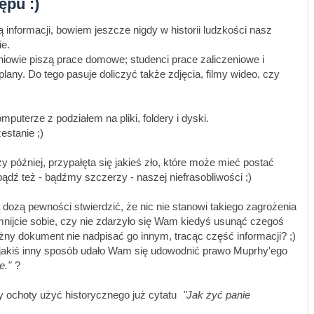
ępu :)
informacji, bowiem jeszcze nigdy w historii ludzkości nasz
ie.
iowie piszą prace domowe; studenci prace zaliczeniowe i
plany. Do tego pasuje doliczyć także zdjęcia, filmy wideo, czy
puterze z podziałem na pliki, foldery i dyski.
estanie ;)
y później, przypałęta się jakieś zło, które może mieć postać
ądź też - bądźmy szczerzy - naszej niefrasobliwości ;)
ą dozą pewności stwierdzić, że nic nie stanowi takiego zagrożenia
mnijcie sobie, czy nie zdarzyło się Wam kiedyś usunąć czegoś
ny dokument nie nadpisać go innym, tracąc część informacji? ;)
w jakiś inny sposób udało Wam się udowodnić prawo Muprhy'ego
e.
?
dy ochoty użyć historycznego już cytatu
Jak żyć panie