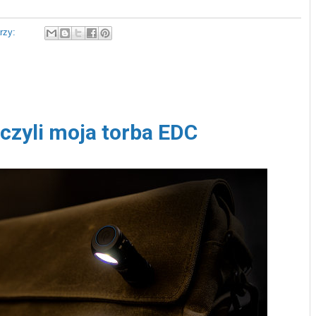
rzy:
zyli moja torba EDC