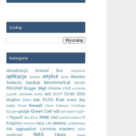
Szukaj
Kategorie
aktualizacja
Android Box
antywirus
aplikacja
artykuł
Asustor
arduino
Asus
backup
benchmark.pl
Audacity
blender
błąd
BlitzWolf
blogger
chrome
cmd
czcionka
dell
DLNA
DNS
czytnik ebooków
d-link
DHCP
edc
Eset
dropbox
ELOG
every day
Eaton
firewall
carry
Excel
Fluke
Folomov
FortiGate
Green Cell
google
hdd
foscam
hot spare
hyper-
inne
HyperX
intel
V
ibm
iDrac
joomla
kamera IP
latarka
Kingston
lacp
konkurs
LAN
Leatherman
macierz
link aggregation
Lumintop
minix
NAS
Olight
multicast
opera