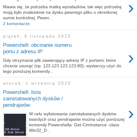
›
Mawia się, że potrzeba matką wynalazków, tak więc potrzebą
moją było znalezienie na dysku pewnego pliku o określonej
sumie kontrolnej. Pewni...
2 komentarze:
piątek, 6 listopada 2020
Powershell: obcinanie numeru
›
portu z adresu IP
Gdy otrzymacie plik zawierający adresy IP z portami, które
chcecie usunąć (np. 123.123.123.123:80), wystarczy użyć do
tego poniższej komendy...
wtorek, 1 września 2020
Powershell: lista
zainstalowanych dysków /
pendrajwów
›
W celu wylistowania zainstalowanych dysków
twardych oraz pendrajwów można użyć poniższej
komendy Powershella: Get-CimInstance -class
Win32_D...