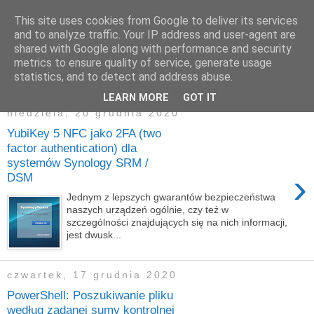
This site uses cookies from Google to deliver its services
zapiski admina
and to analyze traffic. Your IP address and user-agent are
shared with Google along with performance and security
metrics to ensure quality of service, generate usage
statistics, and to detect and address abuse.
▼
LEARN MORE
GOT IT
niedziela, 20 grudnia 2020
YubiKey 5 NFC jako 2FA (two
factor authentication) dla
systemów Synology SRM /
›
DSM
Jednym z lepszych gwarantów bezpieczeństwa
naszych urządzeń ogólnie, czy też w
szczególności znajdujących się na nich informacji,
jest dwusk...
czwartek, 17 grudnia 2020
PowerShell: Poszukiwanie pliku
według zadanej sumy kontrolnej