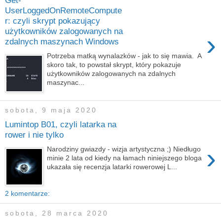
Get-
UserLoggedOnRemoteCompute
r: czyli skrypt pokazujący
użytkowników zalogowanych na
›
zdalnych maszynach Windows
Potrzeba matką wynalazków - jak to się mawia. A
skoro tak, to powstał skrypt, który pokazuje
użytkowników zalogowanych na zdalnych
maszynac...
sobota, 9 maja 2020
Lumintop B01, czyli latarka na
rower i nie tylko
›
Narodziny gwiazdy - wizja artystyczna ;) Niedługo
minie 2 lata od kiedy na łamach niniejszego bloga
ukazała się recenzja latarki rowerowej L...
2 komentarze:
sobota, 28 marca 2020