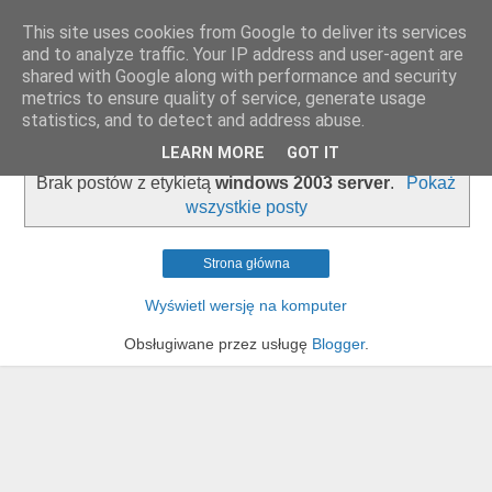
This site uses cookies from Google to deliver its services
zapiski admina
and to analyze traffic. Your IP address and user-agent are
shared with Google along with performance and security
metrics to ensure quality of service, generate usage
statistics, and to detect and address abuse.
▼
LEARN MORE
GOT IT
Brak postów z etykietą
windows 2003 server
.
Pokaż
wszystkie posty
Strona główna
Wyświetl wersję na komputer
Obsługiwane przez usługę
Blogger
.