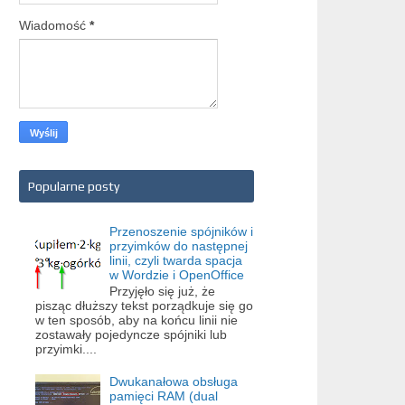
Wiadomość
*
Popularne posty
Przenoszenie spójników i
przyimków do następnej
linii, czyli twarda spacja
w Wordzie i OpenOffice
Przyjęło się już, że
pisząc dłuższy tekst porządkuje się go
w ten sposób, aby na końcu linii nie
zostawały pojedyncze spójniki lub
przyimki....
Dwukanałowa obsługa
pamięci RAM (dual