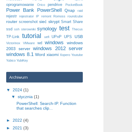
oprogramowanie
pendrive
Orico
PocketBook
Power Bank
PowerShell
Qnap
raid
rejestr
rejestrator IP
remont
Romoss
roundcube
router
sieć
skrypt
screenshot
Smart Share
test
synology
ssd
ssh
sterowniki
Thecus
tutorial
USB
TP-Link
UPnP
UPS
uefi
windows
windows
wd
Victorinox
VMware
windows 2012 server
2003 server
windows 8.1
Word
xiaomi
Xopero
Youtube
Yubico
YubiKey
Archiwum
▼
2024
(1)
▼
stycznia
(1)
PowerShell: Search-IP. Function
that searches clip...
►
2022
(4)
►
2021
(3)