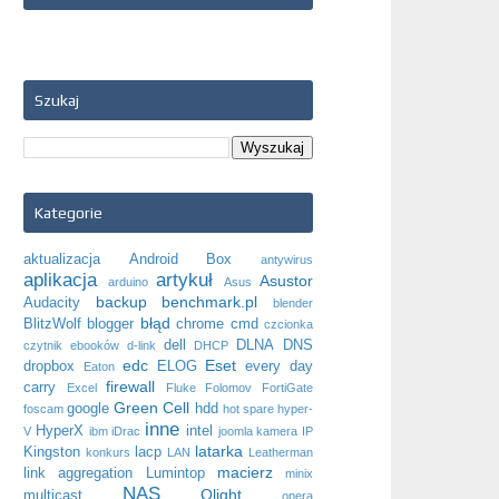
Szukaj
Kategorie
aktualizacja
Android Box
antywirus
aplikacja
artykuł
Asustor
arduino
Asus
backup
benchmark.pl
Audacity
blender
błąd
BlitzWolf
blogger
chrome
cmd
czcionka
dell
DLNA
DNS
czytnik ebooków
d-link
DHCP
edc
Eset
dropbox
ELOG
every day
Eaton
firewall
carry
Excel
Fluke
Folomov
FortiGate
Green Cell
google
hdd
foscam
hot spare
hyper-
inne
HyperX
intel
V
ibm
iDrac
joomla
kamera IP
latarka
Kingston
lacp
konkurs
LAN
Leatherman
macierz
link aggregation
Lumintop
minix
NAS
Olight
multicast
opera