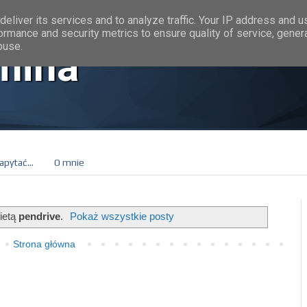
eliver its services and to analyze traffic. Your IP address and 
ormance and security metrics to ensure quality of service, gene
buse.
mina
apytać...
O mnie
ietą
pendrive
.
Pokaż wszystkie posty
Strona główna