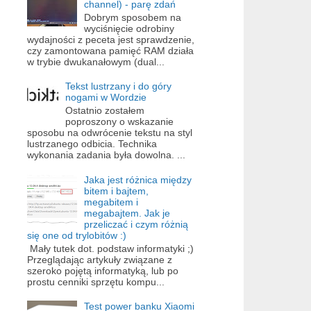
channel) - parę zdań
Dobrym sposobem na
wyciśnięcie odrobiny
wydajności z peceta jest sprawdzenie,
czy zamontowana pamięć RAM działa
w trybie dwukanałowym (dual...
Tekst lustrzany i do góry
nogami w Wordzie
Ostatnio zostałem
poproszony o wskazanie
sposobu na odwrócenie tekstu na styl
lustrzanego odbicia. Technika
wykonania zadania była dowolna. ...
Jaka jest różnica między
bitem i bajtem,
megabitem i
megabajtem. Jak je
przeliczać i czym różnią
się one od trylobitów :)
Mały tutek dot. podstaw informatyki ;)
Przeglądając artykuły związane z
szeroko pojętą informatyką, lub po
prostu cenniki sprzętu kompu...
Test power banku Xiaomi